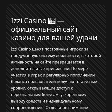
Izzi Casino 🎰 —
официальный сайт
казино для вашей удачи
Izzi Casino ценят постоянные игроки за
продуманную систему лояльности, в которой
активность на сайте превращается в
дополнительные привилегии. По мере
участия в играх и регулярных пополнений
баланса пользователи получают статусные
уровни, открывающие доступ к
персональным бонусам, ускоренному
выводу средств и индивидуальному
сопровождению. Отдельное внимание