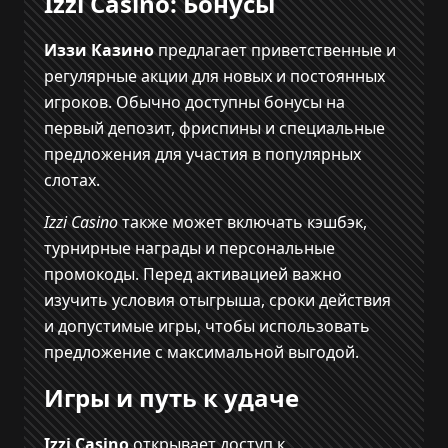
Izzi Casino: Бонусы
Иззи Казино
предлагает приветственные и
регулярные акции для новых и постоянных
игроков. Обычно доступны бонусы на
первый депозит, фриспины и специальные
предложения для участия в популярных
слотах.
Izzi Casino
также может включать кэшбэк,
турнирные награды и персональные
промокоды. Перед активацией важно
изучить условия отыгрыша, сроки действия
и допустимые игры, чтобы использовать
предложение с максимальной выгодой.
Игры и путь к удаче
Izzi Casino
открывает доступ к