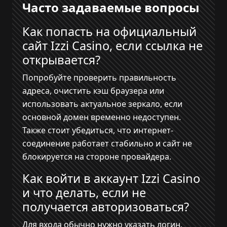
Часто задаваемые вопросы
Как попасть на официальный
сайт Izzi Casino, если ссылка не
открывается?
Попробуйте проверить правильность
адреса, очистить кэш браузера или
использовать актуальное зеркало, если
основной домен временно недоступен.
Также стоит убедиться, что интернет-
соединение работает стабильно и сайт не
блокируется на стороне провайдера.
Как войти в аккаунт Izzi Casino
и что делать, если не
получается авторизоваться?
Для входа обычно нужно указать логин,