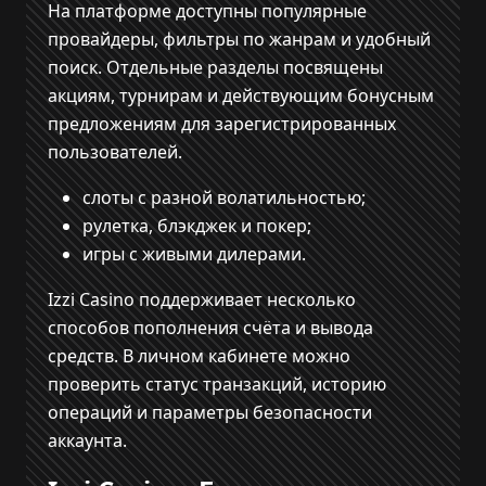
На платформе доступны популярные
провайдеры, фильтры по жанрам и удобный
поиск. Отдельные разделы посвящены
акциям, турнирам и действующим бонусным
предложениям для зарегистрированных
пользователей.
слоты с разной волатильностью;
рулетка, блэкджек и покер;
игры с живыми дилерами.
Izzi Casino поддерживает несколько
способов пополнения счёта и вывода
средств. В личном кабинете можно
проверить статус транзакций, историю
операций и параметры безопасности
аккаунта.