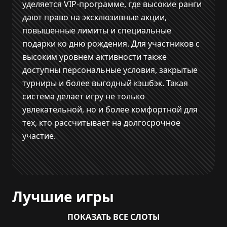
уделяется VIP-программе, где высокие ранги
дают право на эксклюзивные акции,
повышенные лимиты и специальные
подарки ко дню рождения. Для участников с
высоким уровнем активности также
доступны персональные условия, закрытые
турниры и более выгодный кэшбэк. Такая
система делает игру не только
увлекательной, но и более комфортной для
тех, кто рассчитывает на долгосрочное
участие.
Лучшие игры
ПОКАЗАТЬ ВСЕ СЛОТЫ